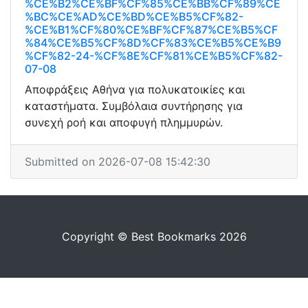
%CE%B2%CE%BF%CF%85%CE%BB%CF%89%CE
%BC%CE%AD%CE%BD%CE%B5%CF%82-
%CE%B1%CF%80%CE%BF%CF%87%CE%B5%CF
%84%CE%B5%CF%8D%CF%83%CE%B5%CE%B9
%CF%82-24-%CF%8E%CF%81%CE%B5%CF%82-
07-08
Αποφράξεις Αθήνα για πολυκατοικίες και
καταστήματα. Συμβόλαια συντήρησης για
συνεχή ροή και αποφυγή πλημμυρών.
Submitted on 2026-07-08 15:42:30
Copyright © Best Bookmarks 2026