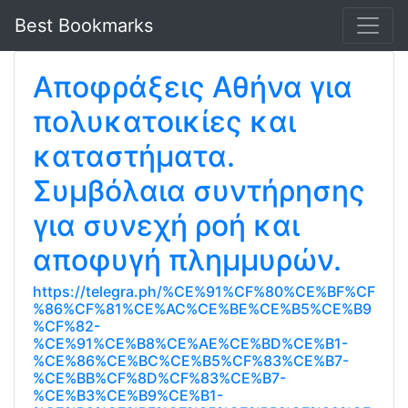
Best Bookmarks
Αποφράξεις Αθήνα για
πολυκατοικίες και
καταστήματα.
Συμβόλαια συντήρησης
για συνεχή ροή και
αποφυγή πλημμυρών.
https://telegra.ph/%CE%91%CF%80%CE%BF%CF
%86%CF%81%CE%AC%CE%BE%CE%B5%CE%B9
%CF%82-
%CE%91%CE%B8%CE%AE%CE%BD%CE%B1-
%CE%86%CE%BC%CE%B5%CF%83%CE%B7-
%CE%BB%CF%8D%CF%83%CE%B7-
%CE%B3%CE%B9%CE%B1-