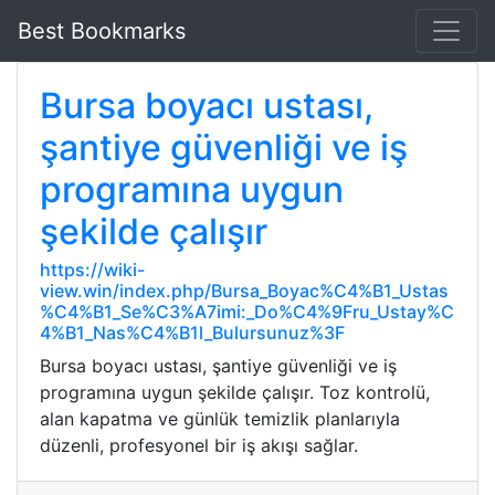
Best Bookmarks
Bursa boyacı ustası,
şantiye güvenliği ve iş
programına uygun
şekilde çalışır
https://wiki-
view.win/index.php/Bursa_Boyac%C4%B1_Ustas
%C4%B1_Se%C3%A7imi:_Do%C4%9Fru_Ustay%C
4%B1_Nas%C4%B1l_Bulursunuz%3F
Bursa boyacı ustası, şantiye güvenliği ve iş
programına uygun şekilde çalışır. Toz kontrolü,
alan kapatma ve günlük temizlik planlarıyla
düzenli, profesyonel bir iş akışı sağlar.