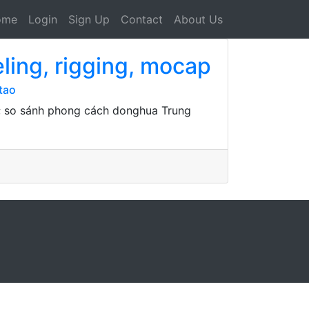
ome
Login
Sign Up
Contact
About Us
ing, rigging, mocap
tao
r; so sánh phong cách donghua Trung