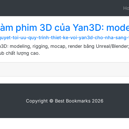
H
làm phim 3D của Yan3D: model
quyet-toi-uu-quy-trinh-thiet-ke-voi-yan3d-cho-nha-sang-
3D: modeling, rigging, mocap, render bằng Unreal/Blende
ub chất lượng cao.
Copyright © Best Bookmarks 2026