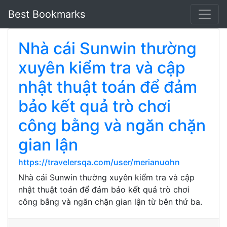
Best Bookmarks
Nhà cái Sunwin thường
xuyên kiểm tra và cập
nhật thuật toán để đảm
bảo kết quả trò chơi
công bằng và ngăn chặn
gian lận
https://travelersqa.com/user/merianuohn
Nhà cái Sunwin thường xuyên kiểm tra và cập
nhật thuật toán để đảm bảo kết quả trò chơi
công bằng và ngăn chặn gian lận từ bên thứ ba.