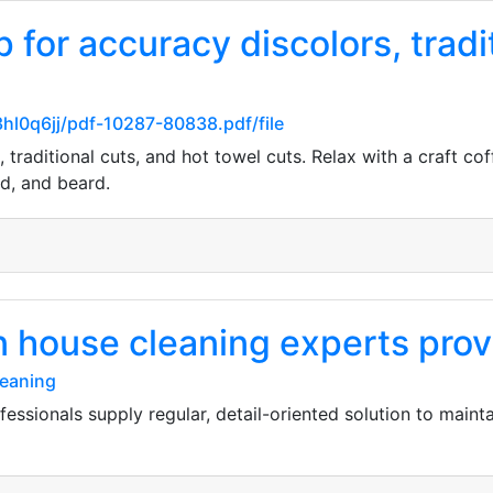
 for accuracy discolors, tradi
3hl0q6jj/pdf-10287-80838.pdf/file
 traditional cuts, and hot towel cuts. Relax with a craft co
nd, and beard.
n house cleaning experts prov
leaning
fessionals supply regular, detail-oriented solution to mai