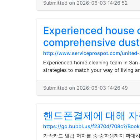
Submitted on 2026-06-03 14:26:52
Experienced house c
comprehensive dusti
http://www.serviceprospot.com/united-
Experienced home cleaning team in San J
strategies to match your way of living a
Submitted on 2026-06-03 14:26:49
핸드폰결제에 대해 자주
https://go.bubbl.us/f2370d/708c?/Boo
가족카드 발급 저자를 중·중학생까지 확대하