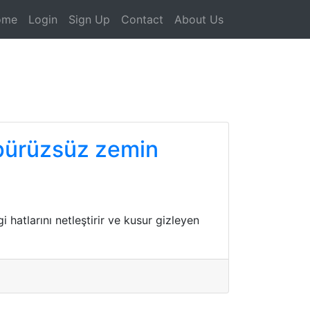
ome
Login
Sign Up
Contact
About Us
 pürüzsüz zemin
hatlarını netleştirir ve kusur gizleyen