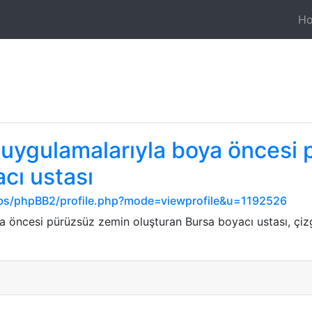
H
 uygulamalarıyla boya öncesi
cı ustası
s/phpBB2/profile.php?mode=viewprofile&u=1192526
öncesi pürüzsüz zemin oluşturan Bursa boyacı ustası, çizgi 