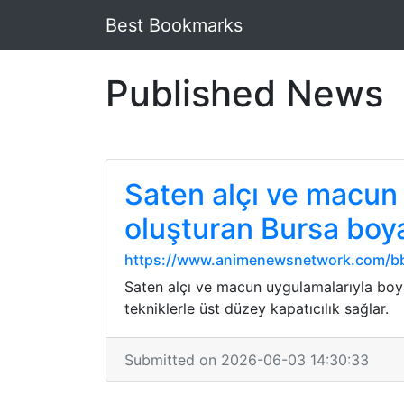
Best Bookmarks
Published News
Saten alçı ve macun
oluşturan Bursa boya
https://www.animenewsnetwork.com/bb
Saten alçı ve macun uygulamalarıyla boya 
tekniklerle üst düzey kapatıcılık sağlar.
Submitted on 2026-06-03 14:30:33