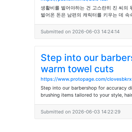
생활비를 벌어야하는 건 고스란히 진 씨의 몫
벌어온 돈은 남편의 캐릭터를 키우는 데 속
Submitted on 2026-06-03 14:24:14
Step into our barbers
warm towel cuts
https://www.protopage.com/clovesbkr
Step into our barbershop for accuracy dis
brushing items tailored to your style, hai
Submitted on 2026-06-03 14:22:29