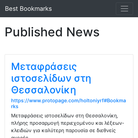
Best Bookmarks
Published News
Μεταφράσεις
ιστοσελίδων στη
Θεσσαλονίκη
https://www.protopage.com/holtoniyrf#Bookma
rks
Μεταφράσεις ιστοσελίδων στη Θεσσαλονίκη,
πλήρης προσαρμογή περιεχομένου και λέξεων-
κλειδιών για καλύτερη παρουσία σε διεθνείς
αγορές.