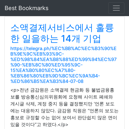
Best Bookmarks
소액결제서비스에서 훌륭
한 일을하는 14개 기업
https://telegra.ph/%EC%BB%AC%EC%B3%90%E
B%9E%9C%EB%93%9C-
%ED%98%84%EA%B8%88%ED%99%94%EC%97
%90-%EB%8C%80%ED%95%9C-
15%EA%B0%80%EC%A7%80-
%EB%86%80%EB%9D%BC%EC%9A%B4-
%ED%86%B5%EA%B3%84-07-08
<p>전년 금감원은 소액결제 현금화 등 불법금융홍
보를 방송통신심의위원회에 요청해 사이트 폐쇄와
게시글 삭제, 계정 중지 등을 결정했지만 ‘언론 보도
에는 대응하지 않았다. 금감원 직원은 “언론의 보도는
홍보로 규정할 수는 없어 보여서 판단쉽지 않은 면이
있을 것이다”고 하였다.</p>