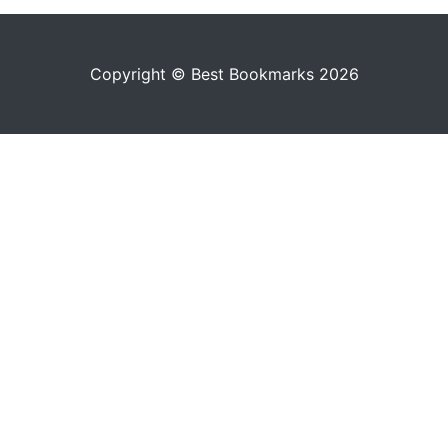
Copyright © Best Bookmarks 2026