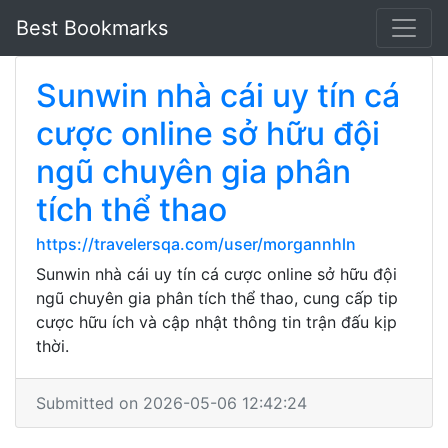
Best Bookmarks
Sunwin nhà cái uy tín cá
cược online sở hữu đội
ngũ chuyên gia phân
tích thể thao
https://travelersqa.com/user/morgannhln
Sunwin nhà cái uy tín cá cược online sở hữu đội
ngũ chuyên gia phân tích thể thao, cung cấp tip
cược hữu ích và cập nhật thông tin trận đấu kịp
thời.
Submitted on 2026-05-06 12:42:24