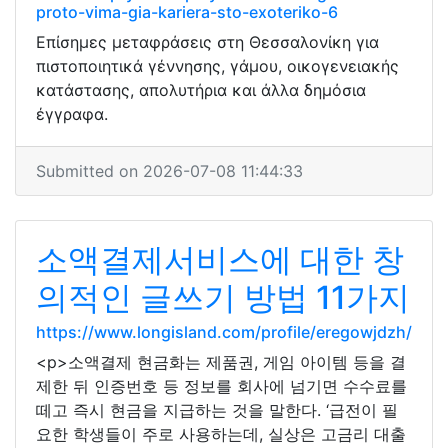
proto-vima-gia-kariera-sto-exoteriko-6
Επίσημες μεταφράσεις στη Θεσσαλονίκη για
πιστοποιητικά γέννησης, γάμου, οικογενειακής
κατάστασης, απολυτήρια και άλλα δημόσια
έγγραφα.
Submitted on 2026-07-08 11:44:33
소액결제서비스에 대한 창
의적인 글쓰기 방법 11가지
https://www.longisland.com/profile/eregowjdzh/
<p>소액결제 현금화는 제품권, 게임 아이템 등을 결
제한 뒤 인증번호 등 정보를 회사에 넘기면 수수료를
떼고 즉시 현금을 지급하는 것을 말한다. ‘급전이 필
요한 학생들이 주로 사용하는데, 실상은 고금리 대출