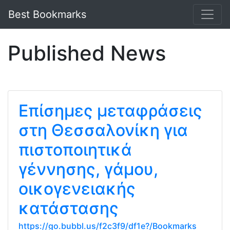
Best Bookmarks
Published News
Επίσημες μεταφράσεις
στη Θεσσαλονίκη για
πιστοποιητικά
γέννησης, γάμου,
οικογενειακής
κατάστασης
https://go.bubbl.us/f2c3f9/df1e?/Bookmarks