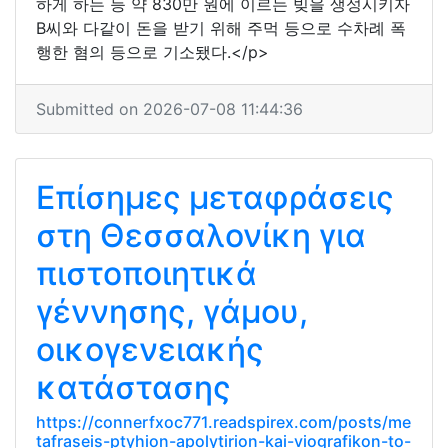
하게 하는 등 약 830만 원에 이르는 빚을 생성시키자
B씨와 다같이 돈을 받기 위해 주먹 등으로 수차례 폭
행한 혐의 등으로 기소됐다.</p>
Submitted on 2026-07-08 11:44:36
Επίσημες μεταφράσεις
στη Θεσσαλονίκη για
πιστοποιητικά
γέννησης, γάμου,
οικογενειακής
κατάστασης
https://connerfxoc771.readspirex.com/posts/me
tafraseis-ptyhion-apolytirion-kai-viografikon-to-