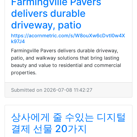
Farmingville Pavers
delivers durable
driveway, patio
https://acornmetric.com/s/W8ouXw6cDvtI0w4X
k97J4
Farmingville Pavers delivers durable driveway,
patio, and walkway solutions that bring lasting
beauty and value to residential and commercial
properties.
Submitted on 2026-07-08 11:42:27
상사에게 줄 수있는 디지털
결제 선물 20가지