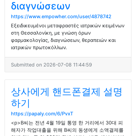
διαγνώσεων
https://www.empowher.com/user/4878742
Εξειδικευμένοι μεταφραστές ιατρικών κειμένων
στη Θεσσαλονίκη, με γνώση όρων
φαρμακολογίας, διαγνώσεων, θεραπειών και
ιατρικών πρωτοκόλλων.
Submitted on 2026-07-08 11:44:59
상사에게 핸드폰결제 설명
하기
https://papaly.com/6/PvxT
<p>B씨는 전년 4월 19일 통영 한 거리에서 30대 피
해자가 작업대출을 위해 B씨의 동생에게 소액결제를