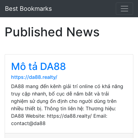
Best Bookmarks
Published News
Mô tả DA88
https://da88.realty/
DA88 mang đến kênh giải trí online có khả năng
truy cập nhanh, bố cục dễ nắm bắt và trải
nghiệm sử dụng ổn định cho người dùng trên
nhiều thiết bị. Thông tin liên hệ: Thương hiệu:
DA88 Website: https://da88.realty/ Email:
contact@da88