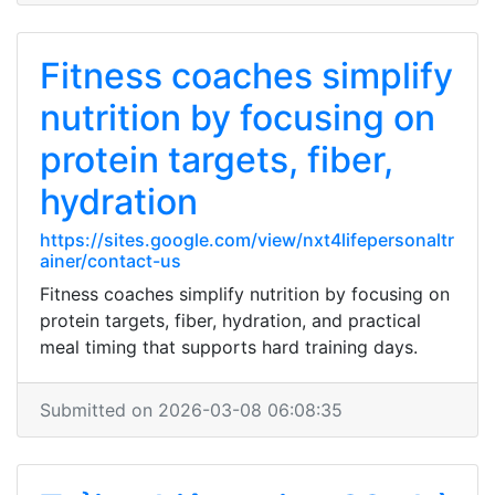
Fitness coaches simplify
nutrition by focusing on
protein targets, fiber,
hydration
https://sites.google.com/view/nxt4lifepersonaltr
ainer/contact-us
Fitness coaches simplify nutrition by focusing on
protein targets, fiber, hydration, and practical
meal timing that supports hard training days.
Submitted on 2026-03-08 06:08:35