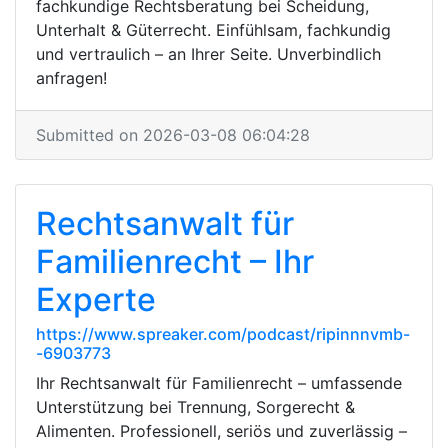
fachkundige Rechtsberatung bei Scheidung,
Unterhalt & Güterrecht. Einfühlsam, fachkundig
und vertraulich – an Ihrer Seite. Unverbindlich
anfragen!
Submitted on 2026-03-08 06:04:28
Rechtsanwalt für
Familienrecht – Ihr
Experte
https://www.spreaker.com/podcast/ripinnnvmb-
-6903773
Ihr Rechtsanwalt für Familienrecht – umfassende
Unterstützung bei Trennung, Sorgerecht &
Alimenten. Professionell, seriös und zuverlässig –