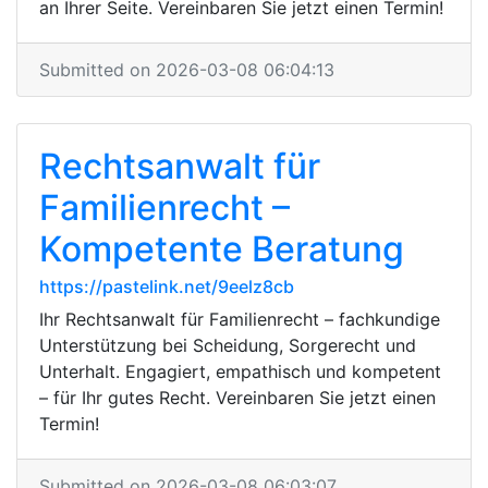
an Ihrer Seite. Vereinbaren Sie jetzt einen Termin!
Submitted on 2026-03-08 06:04:13
Rechtsanwalt für
Familienrecht –
Kompetente Beratung
https://pastelink.net/9eelz8cb
Ihr Rechtsanwalt für Familienrecht – fachkundige
Unterstützung bei Scheidung, Sorgerecht und
Unterhalt. Engagiert, empathisch und kompetent
– für Ihr gutes Recht. Vereinbaren Sie jetzt einen
Termin!
Submitted on 2026-03-08 06:03:07