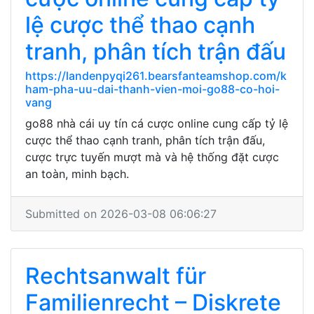
lệ cược thể thao cạnh
tranh, phân tích trận đấu
https://landenpyqi261.bearsfanteamshop.com/k
ham-pha-uu-dai-thanh-vien-moi-go88-co-hoi-
vang
go88 nhà cái uy tín cá cược online cung cấp tỷ lệ
cược thể thao cạnh tranh, phân tích trận đấu,
cược trực tuyến mượt mà và hệ thống đặt cược
an toàn, minh bạch.
Submitted on 2026-03-08 06:06:27
Rechtsanwalt für
Familienrecht – Diskrete